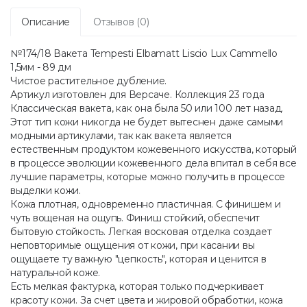
Описание
Отзывов (0)
№174/18 Вакета Tempesti Elbamatt Liscio Lux Cammello
1,5мм - 89 дм
Чистое растительное дубление.
Артикул изготовлен для Версаче. Коллекция 23 года
Классическая вакета, как она была 50 или 100 лет назад.
Этот тип кожи никогда не будет вытеснен даже самыми
модными артикулами, так как вакета является
естественным продуктом кожевенного искусства, который
в процессе эволюции кожевенного дела впитал в себя все
лучшие параметры, которые можно получить в процессе
выделки кожи.
Кожа плотная, одновременно пластичная. С финишем и
чуть вощеная на ощупь. Финиш стойкий, обеспечит
бытовую стойкость. Легкая восковая отделка создает
неповторимые ощущения от кожи, при касании вы
ощущаете ту важную "цепкость", которая и ценится в
натуральной коже.
Есть мелкая фактурка, которая только подчеркивает
красоту кожи. За счет цвета и жировой обработки, кожа