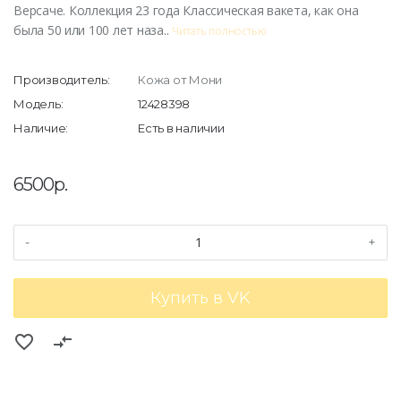
Версаче. Коллекция 23 года Классическая вакета, как она
была 50 или 100 лет наза..
Читать полностью
Производитель:
Кожа от Мони
Модель:
12428398
Наличие:
Есть в наличии
6500р.
-
+
Купить в VK
favorite_border
compare_arrows