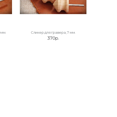
 мм.
Сликер для гравера, 7 мм.
370р.