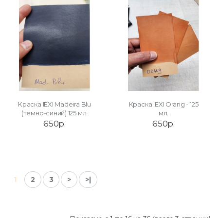
Краска IEXI Madeira Blu
Краска IEXI Orang - 125
(темно-синий) 125 мл.
мл.
650р.
650р.
1
2
3
>
>|