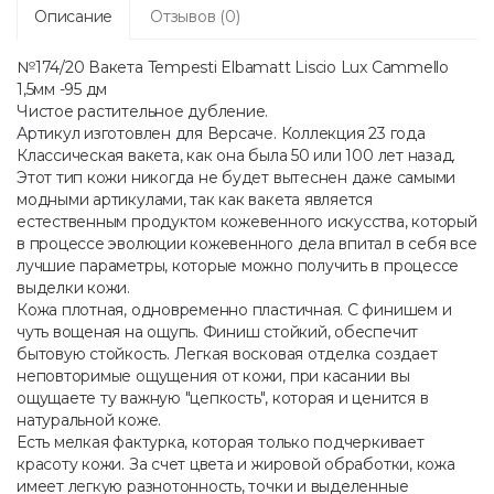
Описание
Отзывов (0)
№174/20 Вакета Tempesti Elbamatt Liscio Lux Cammello
1,5мм -95 дм
Чистое растительное дубление.
Артикул изготовлен для Версаче. Коллекция 23 года
Классическая вакета, как она была 50 или 100 лет назад.
Этот тип кожи никогда не будет вытеснен даже самыми
модными артикулами, так как вакета является
естественным продуктом кожевенного искусства, который
в процессе эволюции кожевенного дела впитал в себя все
лучшие параметры, которые можно получить в процессе
выделки кожи.
Кожа плотная, одновременно пластичная. С финишем и
чуть вощеная на ощупь. Финиш стойкий, обеспечит
бытовую стойкость. Легкая восковая отделка создает
неповторимые ощущения от кожи, при касании вы
ощущаете ту важную "цепкость", которая и ценится в
натуральной коже.
Есть мелкая фактурка, которая только подчеркивает
красоту кожи. За счет цвета и жировой обработки, кожа
имеет легкую разнотонность, точки и выделенные