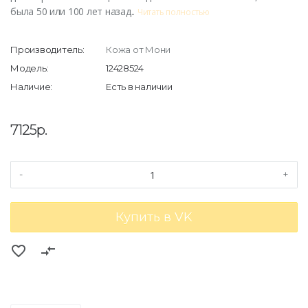
была 50 или 100 лет назад..
Читать полностью
Производитель:
Кожа от Мони
Модель:
12428524
Наличие:
Есть в наличии
7125р.
-
+
Купить в VK
favorite_border
compare_arrows