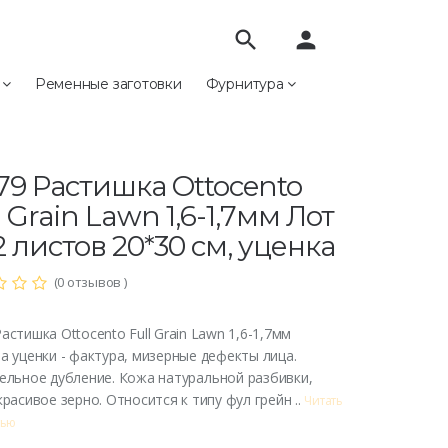
search
person
е
Ременные заготовки
Фурнитура
Растишка Otto­cento Full Grain Lawn 1,6-1,7мм Лот из 2
20*30 см, уценка
9 Растишка Otto­cento
l Grain Lawn 1,6-1,7мм Лот
2 листов 20*30 см, уценка
(0 отзывов )
стишка Otto­cento Full Grain Lawn 1,6-1,7мм
а уценки - фактура, мизерные дефекты лица.
ельное дубление. Кожа натуральной разбивки,
красивое зерно. Относится к типу фул грейн ..
Читать
тью