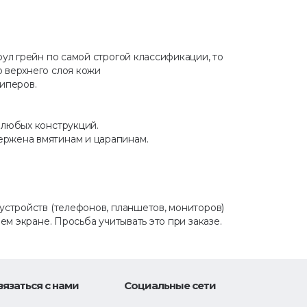
фул грейн по самой строгой классификации, то
о верхнего слоя кожи
зиперов.
 любых конструкций.
ержена вмятинам и царапинам.
 устройств (телефонов, планшетов, мониторов)
ем экране. Просьба учитывать это при заказе.
вязаться с нами
Социальные сети