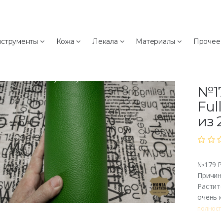
а
струменты
Кожа
Лекала
Материалы
Проче
№179 
листов 
№17
Ful
из 
№179 Ра
Причин
Растит
очень 
полнос