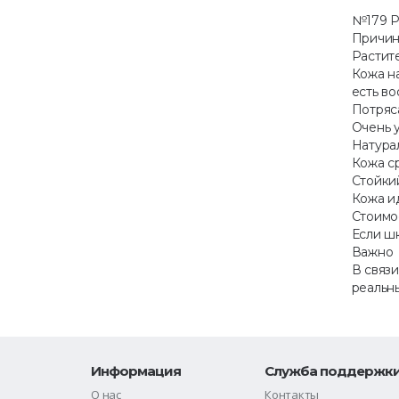
№179 Ра
Причин
Растит
Кожа на
есть в
Потряса
Очень 
Натура
Кожа с
Стойки
Кожа и
Стоимо
Если шк
Важно
В связи
реальны
Информация
Служба поддержк
О нас
Контакты