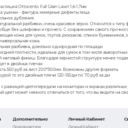
стишка Otto­cento Full Grain Lawn 1,6-1,7мм
а уценки - фактура, мизерные дефекты лица.
ельное дубление.
туральной разбивки, очень красивое зерно. Относится к типу 
ообще без шлифовки и прочего. С сохранением самого прочног
ющая кожа для сумок, тоутов, рюкзаков, спинок бумажников, 
универсальная кожа.
льная разбивка, довольно однородная по площади.
редней плотности, идеальна для сумок в том числе выворотных
й матовый финиш. Благодаря зернистой структуре менее подв
дет в двойных плечах
сть 550 руб за лист 200*300мм. Возможны другие форматы
урой то это двойные плечи 120-150дм по 70 руб за дм
 с разницей цветопередачи на мониторах и экранах различных
й цвет может немного отличаться от того, что вы видите на сво
и
Дополнительно
Личный Кабинет
С
Производители
Личный Кабинет