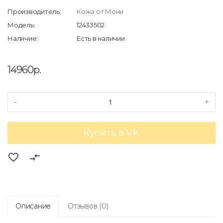
Производитель:
Кожа от Мони
Модель:
12433502
Наличие:
Есть в наличии
14960р.
-
+
Купить в VK
favorite_border
compare_arrows
Описание
Отзывов (0)