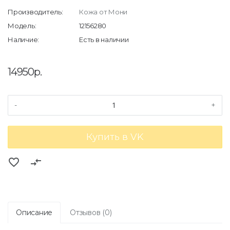
Производитель:
Кожа от Мони
Модель:
12156280
Наличие:
Есть в наличии
14950р.
-
+
Купить в VK
favorite_border
compare_arrows
Описание
Отзывов (0)