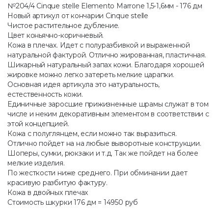
№204/4 Cinque stelle Elemento Marrone 1,5-1,6мм - 176 дм
Новый артикул от кончарии Cinque stelle
Чистое растительное дубление.
Цвет коньячно-коричневый.
Кожа в плечах. Идет с полуразбивкой и выраженной
натуральной фактурой. Отлично жированная, пластичная.
Шикарный натуральный запах кожи. Благодаря хорошей
жировке можно легко затереть мелкие царапки.
Основная идея артикула это натуральность,
естественность кожи.
Единичные заросшие прижизненные шрамы служат в том
числе и неким декоративным элементом в соответствии с
этой концепцией.
Кожа с полуглянцем, если можно так выразиться.
Отлично пойдет на на любые выворотные конструкции.
Шоперы, сумки, рюкзаки и т.д. Так же пойдет на более
мелкие изделия.
По жесткости ниже среднего. При обминании дает
красивую разбитую фактуру.
Кожа в двойных плечах
Стоимость шкурки 176 дм = 14950 руб