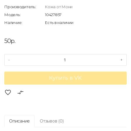
Производитель:
Кожа от Мони
Модель:
10427857
Наличие:
Есть в наличии
50р.
-
+
Купить в VK
favorite_border
compare_arrows
Описание
Отзывов (0)