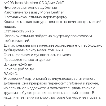
№208 Коза Massimo 0,5-0,6 мм Col.51
Чистое растительное дубление.
Изготовлен по заказу Monia Leather.
Плотная кожа, отлично держит форму.
Красивая мелкая фактура, немного напоминающая мелкий
мадрас.
Статичность 5 из 5.
Козленок отлично пойдет на внутрянку практически
любых изделий.
Для использования в качестве экстерьера его необходимо
дублировать в силу малой толщины.
Очень красивая и функциональная кожа.
Продается только шкурками.
Шкурки 42-45 дм.
Цена 50 руб за дм.
ВАЖНО.
Это жесткий картонистый артикул, кожа растительного
дубления. Она прекрасно переносит сгибания и прочее,
но если вы ее надрежете и попытаетесь рвать то она с
трудом, но будет рваться как очень жесткий картон. В
изделии нет таких нагрузок, которые бы могли ее порвать.