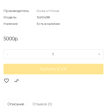
Производитель:
Кожа от Мони
Модель:
12410498
Наличие:
Есть в наличии
5000р.
-
+
Купить в VK
favorite_border
compare_arrows
Описание
Отзывов (0)