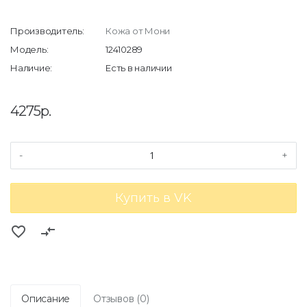
Производитель:
Кожа от Мони
Модель:
12410289
Наличие:
Есть в наличии
4275р.
-
+
Купить в VK
favorite_border
compare_arrows
Описание
Отзывов (0)