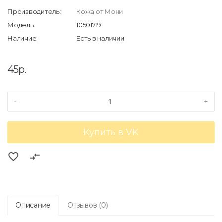
Производитель:
Кожа от Мони
Модель:
10501719
Наличие:
Есть в наличии
45р.
-
+
Купить в VK
favorite_border
compare_arrows
Описание
Отзывов (0)