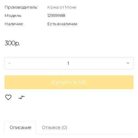
Производитель:
Кожа от Мони
Модель:
12959988
Наличие:
Есть в наличии
300р.
-
+
Купить в VK
favorite_border
compare_arrows
Описание
Отзывов (0)