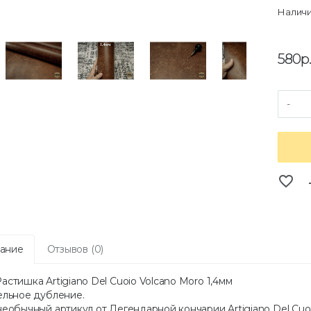
Наличи
580р
-
favorite_border
co
ание
Отзывов (0)
стишка Artigiano Del Cuoio Volcano Moro 1,4мм
ельное дубление.
еобычный артикул от Легендарной кончарии Artigiano Del Cuoi