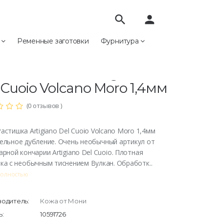
search
person
е
Ременные заготовки
Фурнитура
79 Растишка Artigiano Del Cuoio Volcano Moro 1,4мм
9 Растишка Artigiano
 Cuoio Volcano Moro 1,4мм
(0 отзывов )
астишка Artigiano Del Cuoio Volcano Moro 1,4мм
ельное дубление. Очень необычный артикул от
арной кончарии Artigiano Del Cuoio. Плотная
ка с необычным тиснением Вулкан. Обработк..
полностью
одитель:
Кожа от Мони
:
10591726