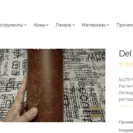
а
струменты
Кожа
Лекала
Материалы
Проче
№2
№27
Del
№279 Р
Растит
Легенд
растиш
Читать 
Произв
Модель