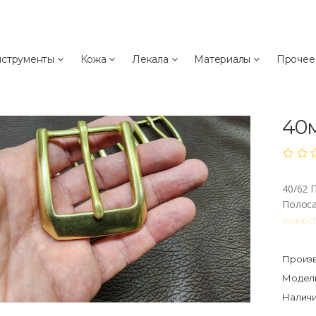
а
струменты
Кожа
Лекала
Материалы
Проче
40
40/
40
40/62 
Полоса
полнос
Произв
Модель
Наличи