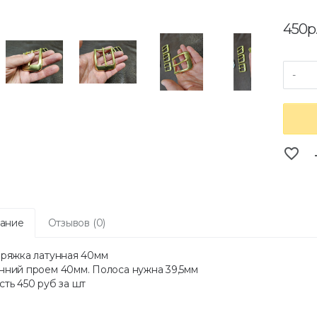
450р
-
favorite_border
co
ание
Отзывов (0)
Пряжка латунная 40мм
нний проем 40мм. Полоса нужна 39,5мм
ть 450 руб за шт