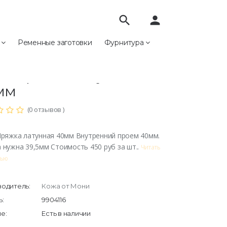
search
person
е
Ременные заготовки
Фурнитура
/62 Пряжка латунная 40мм
62 Пряжка латунная
мм
(0 отзывов )
Пряжка латунная 40мм Внутренний проем 40мм.
 нужна 39,5мм Стоимость 450 руб за шт..
Читать
тью
одитель:
Кожа от Мони
:
9904116
е:
Есть в наличии