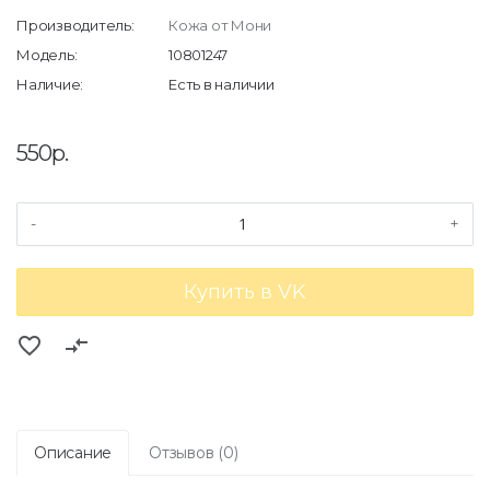
Производитель:
Кожа от Мони
Модель:
10801247
Наличие:
Есть в наличии
550р.
-
+
Купить в VK
favorite_border
compare_arrows
Описание
Отзывов (0)