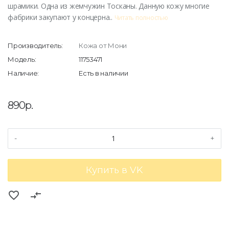
шрамики. Одна из жемчужин Тосканы. Данную кожу многие
фабрики закупают у концерна..
Читать полностью
Производитель:
Кожа от Мони
Модель:
11753471
Наличие:
Есть в наличии
890р.
-
+
Купить в VK
favorite_border
compare_arrows