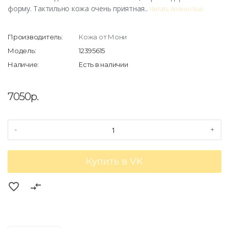
форму. Тактильно кожа очень приятная..
Читать полностью
Производитель:
Кожа от Мони
Модель:
12395615
Наличие:
Есть в наличии
7050р.
-
+
Купить в VK
favorite_border
compare_arrows