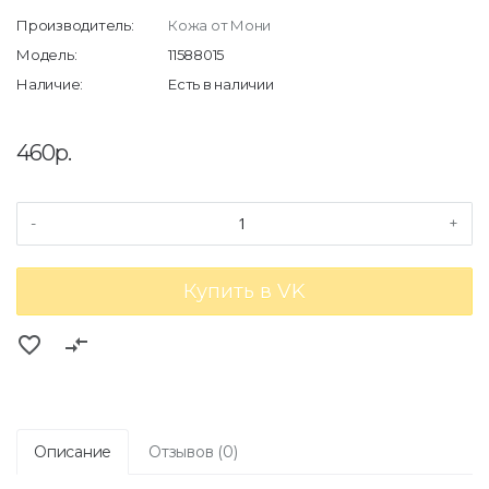
Производитель:
Кожа от Мони
Модель:
11588015
Наличие:
Есть в наличии
460р.
-
+
Купить в VK
favorite_border
compare_arrows
Описание
Отзывов (0)