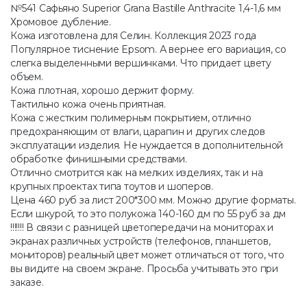
№541 Сафьяно Superior Grana Bastille Anthracite 1,4-1,6 мм
Хромовое дубление.
Кожа изготовлена для Селин. Коллекция 2023 года
Популярное тиснение Epsom. А вернее его вариация, со
слегка выделенными вершинками. Что придает цвету
объем.
Кожа плотная, хорошо держит форму.
Тактильно кожа очень приятная.
Кожа с жестким полимерным покрытием, отлично
предохраняющим от влаги, царапин и других следов
эксплуатации изделия. Не нуждается в дополнительной
обработке финишными средствами.
Отлично смотрится как на мелких изделиях, так и на
крупных проектах типа тоутов и шоперов.
Цена 460 руб за лист 200*300 мм. Можно другие форматы.
Если шкурой, то это полукожа 140-160 дм по 55 руб за дм
!!!!!!! В связи с разницей цветопередачи на мониторах и
экранах различных устройств (телефонов, планшетов,
мониторов) реальный цвет может отличаться от того, что
вы видите на своем экране. Просьба учитывать это при
заказе.