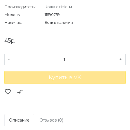
Производитель:
Кожа от Мони
Модель:
11590759
Наличие:
Есть в наличии
45р.
-
+
Купить в VK
favorite_border
compare_arrows
Описание
Отзывов (0)