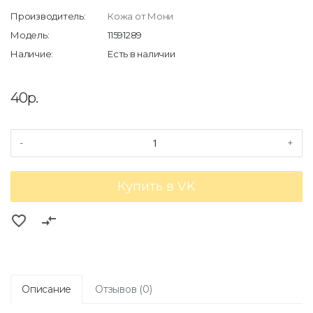
Производитель:
Кожа от Мони
Модель:
11591289
Наличие:
Есть в наличии
40р.
-
+
Купить в VK
favorite_border
compare_arrows
Описание
Отзывов (0)