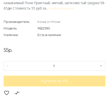
называемый Пони Приятный, мягкий, шелковистый Шкурки 58-
65дм Стоимость 55 руб за..
Читать полностью
Производитель:
Кожа от Мони
Модель:
11622590
Наличие:
Есть в наличии
55р.
-
+
Купить в VK
favorite_border
compare_arrows