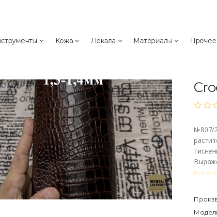
а
струменты
Кожа
Лекала
Материалы
Проче
№80
№8
Cro
№807/2
растит
тиснен
Выраже
полнос
Произв
Модель