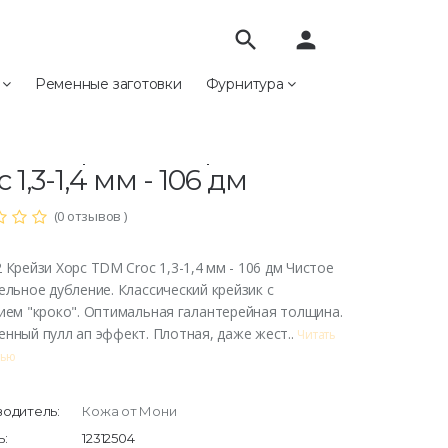
search
person
е
Ременные заготовки
Фурнитура
7/2 Крейзи Хорс TDM Croc 1,3-1,4 мм - 106 дм
07/2 Крейзи Хорс TDM
c 1,3-1,4 мм - 106 дм
(0 отзывов )
 Крейзи Хорс TDM Croc 1,3-1,4 мм - 106 дм Чистое
ельное дубление. Классический крейзик с
ием "кроко". Оптимальная галантерейная толщина.
нный пулл ап эффект. Плотная, даже жест..
Читать
тью
одитель:
Кожа от Мони
:
12312504