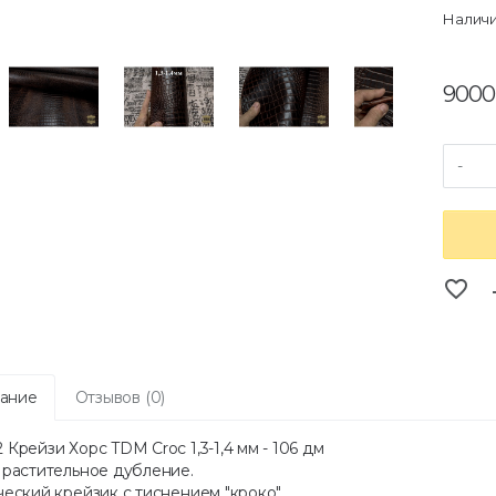
Наличи
9000
-
favorite_border
co
ание
Отзывов (0)
Крейзи Хорс TDM Croc 1,3-1,4 мм - 106 дм
 растительное дубление.
еский крейзик с тиснением "кроко".