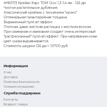
№807/3 Крейзи Хорс TDM Croc 1,3-1,4 мм - 126 дм
Чистое растительное дубление.
Классический крейзик с тиснением "кроко".
Оптимальная галантерейная толщина.
Выраженный пулл ап эффект.
Плотная, даже жесткая растишка с жестким воском.
При сжимании и жамкании создает очень интересный
"растресканный" пулл-ап эффект. При нагревании кожи
цвет снова выравнивается.
Стоимость шкурки 126 дм = 10700 руб
Информация
О нас
Доставка
Политика Безопасности
Условия соглашения
Служба поддержки
Контакты
Возврат товара