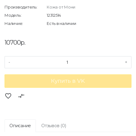
Производитель:
Кожа от Мони
Модель:
12312514
Наличие:
Есть в наличии
10700р.
-
+
Купить в VK
favorite_border
compare_arrows
Описание
Отзывов (0)