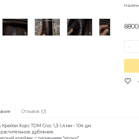
Наличи
8800
-
favorite_border
co
ание
Отзывов (0)
Крейзи Хорс TDM Croc 1,3-1,4 мм - 104 дм
 растительное дубление.
еский крейзик с тиснением "кроко".