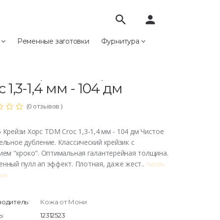
search
person
е
Ременные заготовки
Фурнитура
7/5 Крейзи Хорс TDM Croc 1,3-1,4 мм - 104 дм
07/5 Крейзи Хорс TDM
c 1,3-1,4 мм - 104 дм
(0 отзывов )
 Крейзи Хорс TDM Croc 1,3-1,4 мм - 104 дм Чистое
ельное дубление. Классический крейзик с
ием "кроко". Оптимальная галантерейная толщина.
нный пулл ап эффект. Плотная, даже жест..
Читать
тью
одитель:
Кожа от Мони
:
12312523