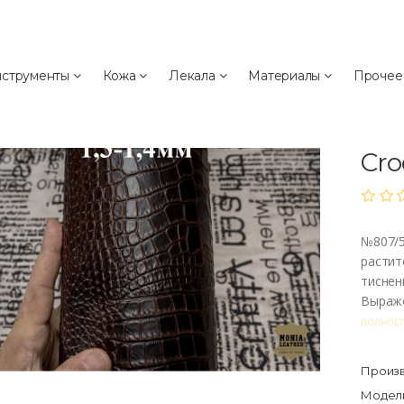
а
струменты
Кожа
Лекала
Материалы
Проче
№80
№8
Cro
№807/5
растит
тиснен
Выраже
полнос
Произв
Модель