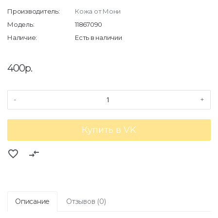
Производитель:
Кожа от Мони
Модель:
11867090
Наличие:
Есть в наличии
400р.
-
+
Купить в VK
favorite_border
compare_arrows
Описание
Отзывов (0)