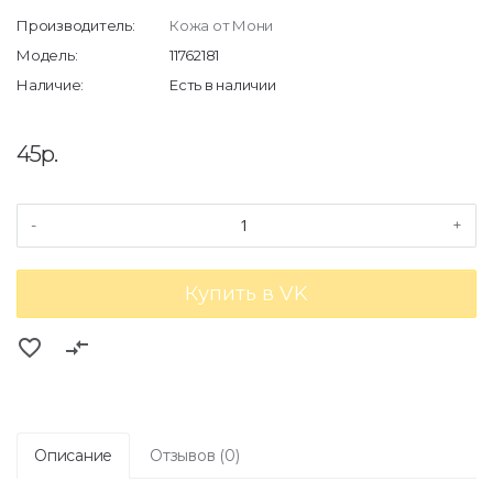
Производитель:
Кожа от Мони
Модель:
11762181
Наличие:
Есть в наличии
45р.
-
+
Купить в VK
favorite_border
compare_arrows
Описание
Отзывов (0)