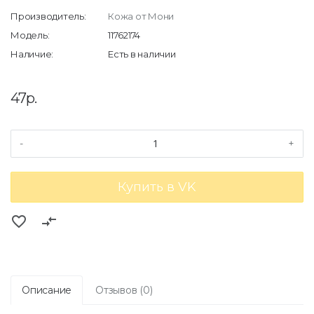
Производитель:
Кожа от Мони
Модель:
11762174
Наличие:
Есть в наличии
47р.
-
+
Купить в VK
favorite_border
compare_arrows
Описание
Отзывов (0)