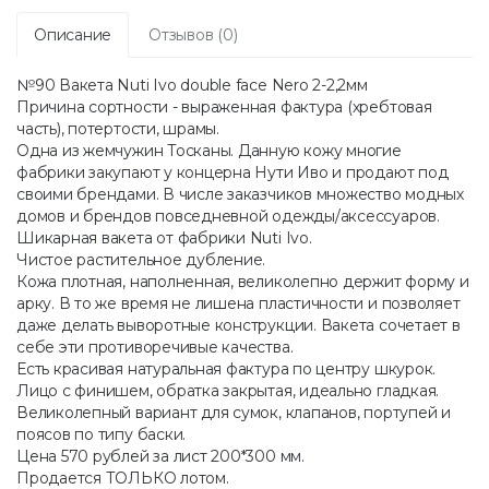
Описание
Отзывов (0)
№90 Вакета Nuti Ivo double face Nero 2-2,2мм
Причина сортности - выраженная фактура (хребтовая
часть), потертости, шрамы.
Одна из жемчужин Тосканы. Данную кожу многие
фабрики закупают у концерна Нути Иво и продают под
своими брендами. В числе заказчиков множество модных
домов и брендов повседневной одежды/аксессуаров.
Шикарная вакета от фабрики Nuti Ivo.
Чистое растительное дубление.
Кожа плотная, наполненная, великолепно держит форму и
арку. В то же время не лишена пластичности и позволяет
даже делать выворотные конструкции. Вакета сочетает в
себе эти противоречивые качества.
Есть красивая натуральная фактура по центру шкурок.
Лицо с финишем, обратка закрытая, идеально гладкая.
Великолепный вариант для сумок, клапанов, портупей и
поясов по типу баски.
Цена 570 рублей за лист 200*300 мм.
Продается ТОЛЬКО лотом.