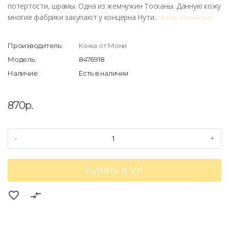
потертости, шрамы. Одна из жемчужин Тосканы. Данную кожу
многие фабрики закупают у концерна Нути..
Читать полностью
Производитель:
Кожа от Мони
Модель:
8476918
Наличие:
Есть в наличии
870р.
-
+
Купить в VK
favorite_border
compare_arrows