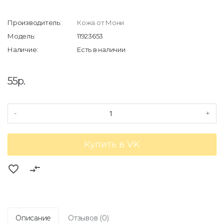
Производитель:
Кожа от Мони
Модель:
11923653
Наличие:
Есть в наличии
55р.
-
+
Купить в VK
favorite_border
compare_arrows
Описание
Отзывов (0)