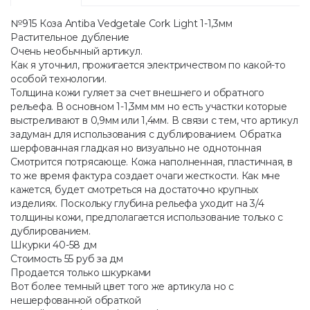
№915 Коза Antiba Vedgetale Cork Light 1-1,3мм
Растительное дубление
Очень необычный артикул.
Как я уточнил, прожигается электричеством по какой-то
особой технологии.
Толщина кожи гуляет за счет внешнего и обратного
рельефа. В основном 1-1,3мм мм но есть участки которые
выстреливают в 0,9мм или 1,4мм. В связи с тем, что артикул
задуман для использования с дублированием. Обратка
шерфованная гладкая но визуально не однотонная
Смотрится потрясающе. Кожа наполненная, пластичная, в
то же время фактура создает очаги жесткости. Как мне
кажется, будет смотреться на достаточно крупных
изделиях. Поскольку глубина рельефа уходит на 3/4
толщины кожи, предполагается использование только с
дублированием.
Шкурки 40-58 дм
Стоимость 55 руб за дм
Продается только шкурками
Вот более темный цвет того же артикула но с
нешерфованной обраткой