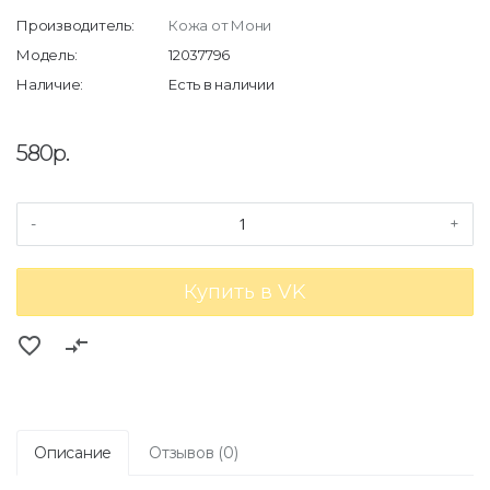
Производитель:
Кожа от Мони
Модель:
12037796
Наличие:
Есть в наличии
580р.
-
+
Купить в VK
favorite_border
compare_arrows
Описание
Отзывов (0)