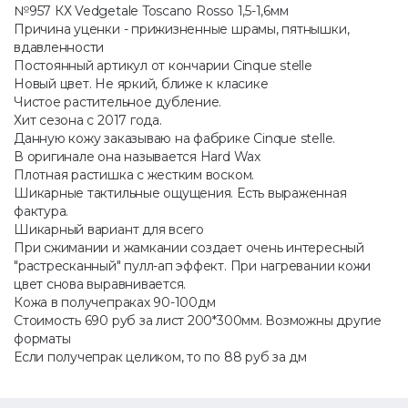
№957 КХ Vedgetale Toscano Rosso 1,5-1,6мм
Причина уценки - прижизненные шрамы, пятнышки,
вдавленности
Постоянный артикул от кончарии Cinque stelle
Новый цвет. Не яркий, ближе к класике
Чистое растительное дубление.
Хит сезона с 2017 года.
Данную кожу заказываю на фабрике Cinque stelle.
В оригинале она называется Hard Wax
Плотная растишка с жестким воском.
Шикарные тактильные ощущения. Есть выраженная
фактура.
Шикарный вариант для всего
При сжимании и жамкании создает очень интересный
"растресканный" пулл-ап эффект. При нагревании кожи
цвет снова выравнивается.
Кожа в получепраках 90-100дм
Стоимость 690 руб за лист 200*300мм. Возможны другие
форматы
Если получепрак целиком, то по 88 руб за дм