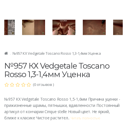
№957 КХ Vedgetale Toscano Rosso 1,3-1,4мм Уценка
№957 КХ Vedgetale Toscano
Rosso 1,3-1,4мм Уценка
(0 отзывов )
№957 КХ Vedgetale Toscano Rosso 1,5-1,6мм Причина уценки -
прижизненные шрамы, пятнышки, вдавленности Постоянный
артикул от кончарии Cinque stelle Новый цвет. Не яркий,
ближе к класике Чистое растител..
Читать полностью