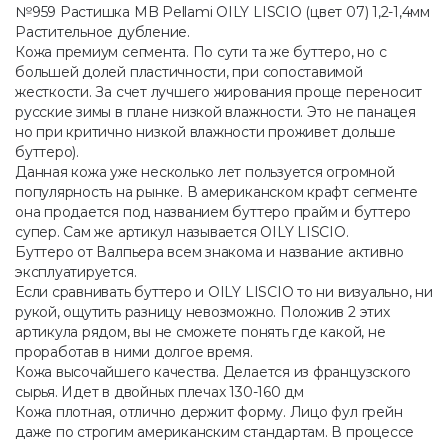
№959 Растишка MB Pellami OILY LISCIO (цвет 07) 1,2-1,4мм
Растительное дубление.
Кожа премиум сегмента. По сути та же буттеро, но с
большей долей пластичности, при сопоставимой
жесткости. За счет лучшего жирования проще переносит
русские зимы в плане низкой влажности. Это не панацея
но при критично низкой влажности проживет дольше
буттеро).
Данная кожа уже несколько лет пользуется огромной
популярность на рынке. В американском крафт сегменте
она продается под названием буттеро прайм и буттеро
супер. Сам же артикул называется OILY LISCIO.
Буттеро от Валпьера всем знакома и название активно
эксплуатируется.
Если сравнивать буттеро и OILY LISCIO то ни визуально, ни
рукой, ощутить разницу невозможно. Положив 2 этих
артикула рядом, вы не сможете понять где какой, не
проработав в ними долгое время.
Кожа высочайшего качества. Делается из французского
сырья. Идет в двойных плечах 130-160 дм
Кожа плотная, отлично держит форму. Лицо фул грейн
даже по строгим американским стандартам. В процессе