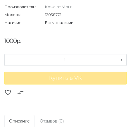
Производитель:
Кожа от Мони
Модель:
12038772
Наличие:
Есть в наличии
1000р.
-
+
Купить в VK
favorite_border
compare_arrows
Описание
Отзывов (0)