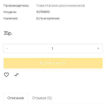
Производитель:
Пава Магазин для кожевников
Модель:
9079899
Наличие:
Есть в наличии
35р.
-
+
Купить в VK
favorite_border
compare_arrows
Описание
Отзывов (0)