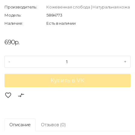
Производитель:
Кожевенная слобода | Натуральная кожа
Модель:
5884773
Наличие:
Есть в наличии
690р.
-
+
Купить в VK
favorite_border
compare_arrows
Описание
Отзывов (0)