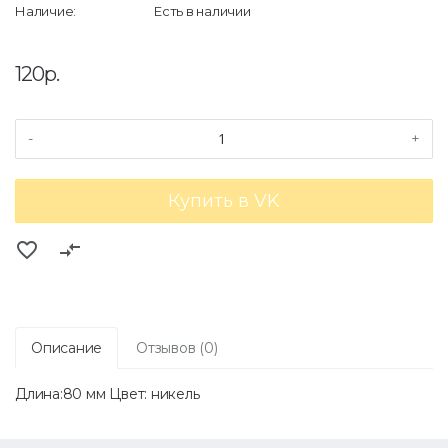
Наличие:
Есть в наличии
120р.
-
+
Купить в VK
favorite_border
compare_arrows
Описание
Отзывов (0)
Длина:80 мм Цвет: никель