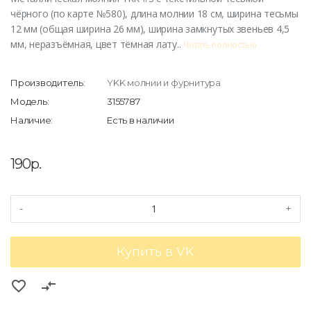
чёрного (по карте №580), длина молнии 18 см, ширина тесьмы
12 мм (общая ширина 26 мм), ширина замкнутых звеньев 4,5
мм, неразъёмная, цвет тёмная лату..
Читать полностью
Производитель:
YKK молнии и фурнитура
Модель:
3155787
Наличие:
Есть в наличии
190р.
-
+
Купить в VK
favorite_border
compare_arrows