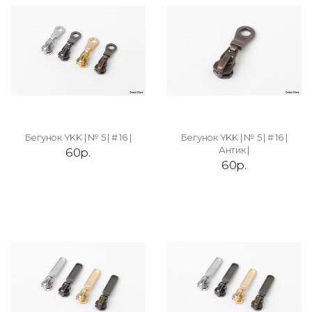
Бегунок YKK | № 5 | # 16 |
Бегунок YKK | № 5 | # 16 |
Антик |
60р.
60р.