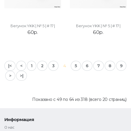
Бегунок YKK | № 5 | # 17 |
Бегунок YKK | № 5 | # 17 |
60р.
60р.
|<
<
1
2
3
4
5
6
7
8
9
>
>|
Показано с 49 по 64 из 318 (всего 20 страниц)
Информация
О нас