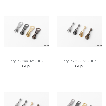
Бегунок YKK | № 5 | # 12 |
Бегунок YKK | № 5 | # 13 |
60р.
60р.