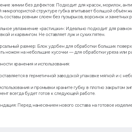
сение химии без дефектов: Подходит для красок, морилок, ант
й микропористой структуре губка впитывает большой объём жи
ь составы ровным слоем без пузырьков, ворсинок и заметных р
ильное увлажнение «растишки»: Идеально подходит для равно
кой и карвингом. Не оставляет луж и сухих пятен.
ерсальный размер: Блок удобен для обработки больших поверх
ать ножом на небольшие кусочки — для обработки уреза или ра
ности хранения и использования:
оставляется в герметичной заводской упаковке мягкой и с неб
спользования и промывки храните губку в плотно закрытом зип-
мент всегда будет готов к следующей работе.
ндация: Перед нанесением нового состава на готовое изделие