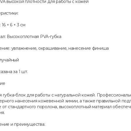
PVA высокой плотности для работы с кожей
еристики:
16 × 6 × 3 см
ал: Высокоплотная PVA-губка
ение: увлажнение, окрашивание, нанесение финиша
Случайный
азана за 1 шт.
ие
я губка-блок для работы с натуральной кожей. Профессиональ
ерного нанесения кожевенной химии, а также правильной подг
е от стандартного поролона, высокоплотный материал обеспеч
ия.
ение и преимущества: