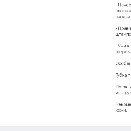
- Нане
плотно
наносит
- Прав
штампов
- Унив
разрез
Особен
Губка п
После и
инстру
Рекоме
кожи.