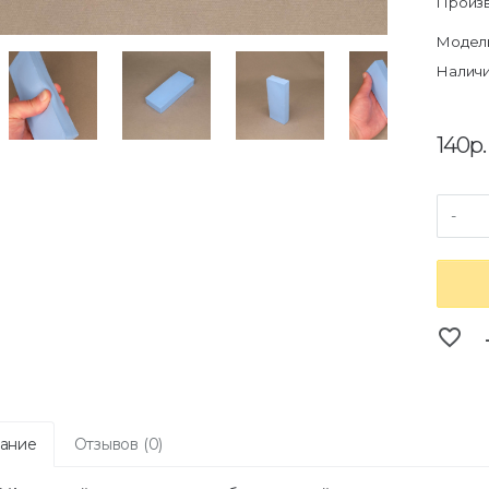
Произв
Модель
Наличи
140р.
-
favorite_border
co
ание
Отзывов (0)