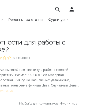
search
person
е
Ременные заготовки
Фурнитура
бка PVA высокой плотности для работы с кожей
ка PVA высокой
тности для работы с
жей
(0 отзывов )
PVA высокой плотности для работы с кожей
еристики: Размер: 16 × 6 × 3 см Материал:
плотная PVA-губка Назначение: увлажнение,
вание, нанесение финиша Цвет: Случайный Цена ..
полностью
Mr.Crafts для кожевников | Фурнитура