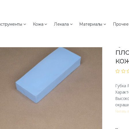
а
струменты
Кожа
Лекала
Материалы
Проче
Гу
Губ
пло
ко
Губка 
Характ
Высоко
окраши
Читать 