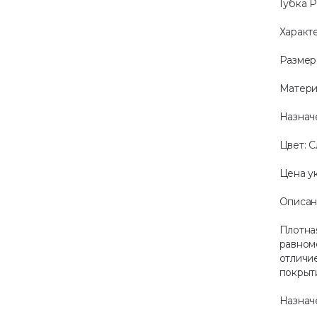
Губка 
Характ
Размер: 
Матери
Назнач
Цвет: 
Цена ук
Описан
Плотна
равном
отличи
покрыт
Назнач