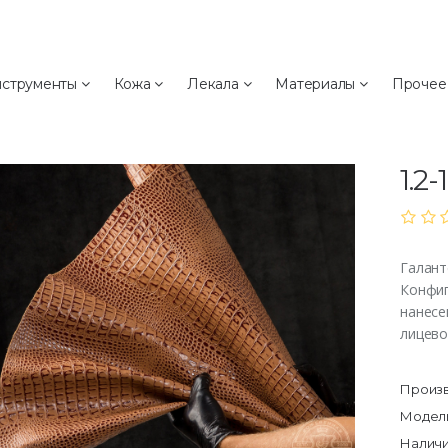
а
струменты
Кожа
Лекала
Материалы
Проче
Ка
Кай
1.2-
Галант
Конфиг
нанесе
лицево
Произв
Модель
Наличи