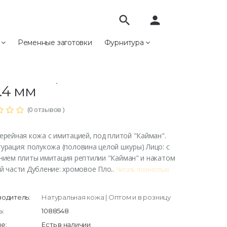
search
person
е
Ременные заготовки
Фурнитура
йман "Карамель" 230/440, 1.2-1.4 мм
ман "Карамель" 230/440,
1.4 мм
(0 отзывов )
ерейная кожа с имитацией, под плитой "Кайман".
урация: полукожа (половина целой шкуры) Лицо: с
нием плиты имитация рептилии "Кайман" и накатом
й части Дубление: хромовое Пло..
Читать полностью
одитель:
Натуральная кожа | Оптом и в розницу
:
1088548
е:
Есть в наличии