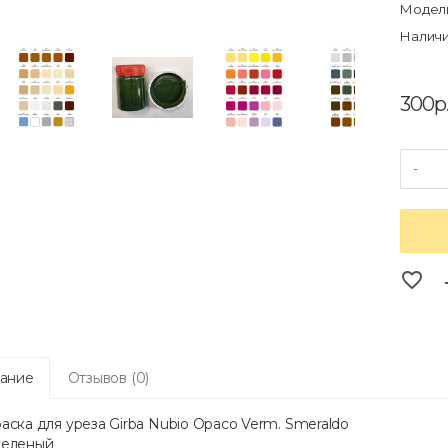
Модель
Наличи
300р
-
favorite_border
co
ание
Отзывов (0)
аска для уреза Girba Nubio Opaco Verm. Smeraldo
зеленый