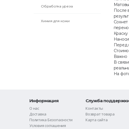
Матовый
Обработка уреза
После 
результ
Химия для кожи
Сохнет 
перено
Краску 
Наноси
Перед 
Стоимо
Важно
В связи
реальны
На фото
Информация
Служба поддержк
О нас
Контакты
Доставка
Возврат товара
Политика Безопасности
Карта сайта
Условия соглашения