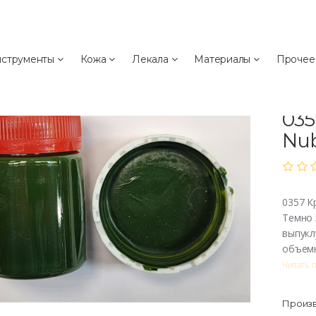
а
струменты
Кожа
Лекала
Материалы
Проче
Хи
0357 
035
Nub
0357 К
Темно 
выпукл
объемн
Читать 
Произв