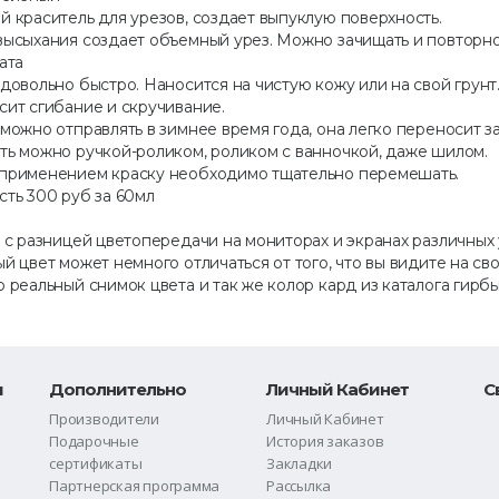
 краситель для урезов, создает выпуклую поверхность.
высыхания создает объемный урез. Можно зачищать и повторно
ата
довольно быстро. Наносится на чистую кожу или на свой грун
сит сгибание и скручивание.
можно отправлять в зимнее время года, она легко переносит за
ть можно ручкой-роликом, роликом с ванночкой, даже шилом.
применением краску необходимо тщательно перемешать.
сть 300 руб за 60мл
 с разницей цветопередачи на мониторах и экранах различных
й цвет может немного отличаться от того, что вы видите на сво
 реальный снимок цвета и так же колор кард из каталога гирбы
и
Дополнительно
Личный Кабинет
С
Производители
Личный Кабинет
Подарочные
История заказов
сертификаты
Закладки
Партнерская программа
Рассылка