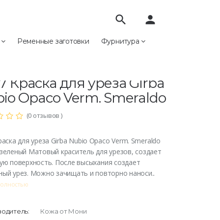
search
person
е
Ременные заготовки
Фурнитура
мия
Краска для уреза Girba Nubio Opaco Verm. Smeraldo
7 Краска для уреза Girba
io Opaco Verm. Smeraldo
(0 отзывов )
раска для уреза Girba Nubio Opaco Verm. Smeraldo
зеленый Матовый краситель для урезов, создает
ую поверхность. После высыхания создает
ый урез. Можно зачищать и повторно наноси..
полностью
одитель:
Кожа от Мони