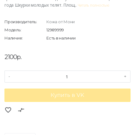
года Шкурки молодых телят. Площ..
Читать полностью
Производитель:
Кожа от Мони
Модель:
12989999
Наличие:
Есть в наличии
2100р.
-
+
Купить в VK
favorite_border
compare_arrows