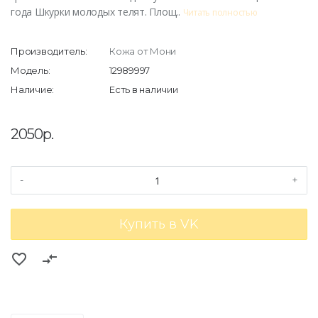
года Шкурки молодых телят. Площ..
Читать полностью
Производитель:
Кожа от Мони
Модель:
12989997
Наличие:
Есть в наличии
2050р.
-
+
Купить в VK
favorite_border
compare_arrows