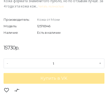
Кожа формата знаменитого пуэбло, но по отзывам лучше. За
4 года эта кожа кож..
Читать полностью
Производитель:
Кожа от Мони
Модель:
12576946
Наличие:
Есть в наличии
15730р.
-
+
Купить в VK
favorite_border
compare_arrows