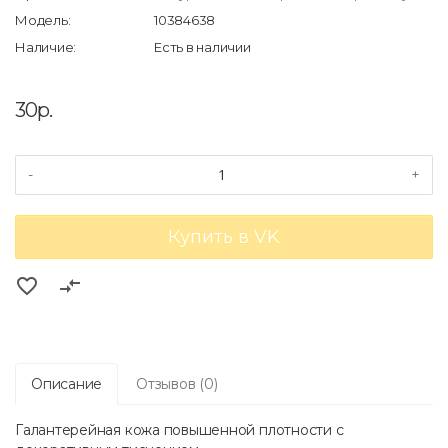
Модель:
10384638
Наличие:
Есть в наличии
30р.
-
+
Купить в VK
favorite_border
compare_arrows
Описание
Отзывов (0)
Галантерейная кожа повышенной плотности с