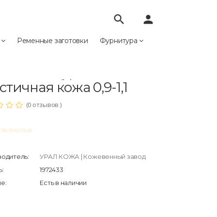
search
person
е
Ременные заготовки
Фурнитура
жа
"НАППА" натуральная эластичная кожа 0,9-1,1
АППА" натуральная
стичная кожа 0,9-1,1
(0 отзывов )
ь полностью
одитель:
УРАЛ КОЖА | Кожевенный завод
:
1972433
е:
Есть в наличии