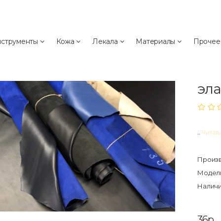
а
струменты
Кожа
Лекала
Материалы
Проче
Ко
"Н
эла
..
Читат
Произв
Модель
Наличи
36р.