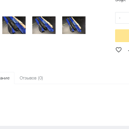
-
favorite_border
co
ание
Отзывов (0)