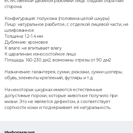
естественной двойной разбивки лица. Гладкая обратная
сторона.
Конфигурация: полукожа (половина целой шкуры)
Лицо: натуральное разбитое, с отделкой лицевой части, не
шлифованное
Толщина: 1.2-1.4 мм
Дубление: хромовое
К влаге: не впитывает влагу
К царапинам: износостойкое лицо
Площадь: 160-230 дм2, возможны отрезы от 90 дм2
Назначение: галантерея, сумки, рюкзаки, сумки шоперы,
обувь, элементы креплений, футляры и т.д
На некоторых шкурках имеются естественные
допустимые пороки, которые животное получило при
жизни. Это не является дефектом, а соответствует
сортности кожи и подчеркивает её натуральность.
Информация