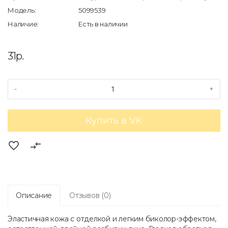
Модель:
5099539
Наличие:
Есть в наличии
31р.
-
+
Купить в VK
favorite_border
compare_arrows
Описание
Отзывов (0)
Эластичная кожа с отделкой и легким биколор-эффектом,