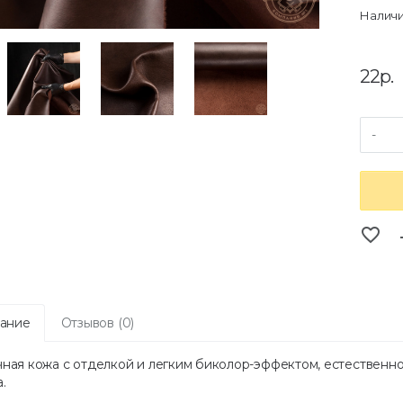
Наличи
22р.
-
favorite_border
co
ание
Отзывов (0)
чная кожа с отделкой и легким биколор-эффектом, естественно
.