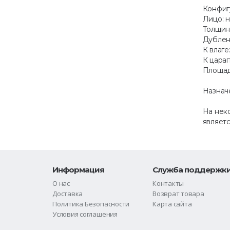
Конфиг
Лицо: 
Толщина
Дублен
К влаге
К цара
Площадь
Назначе
На нек
являетс
Информация
Служба поддержк
О нас
Контакты
Доставка
Возврат товара
Политика Безопасности
Карта сайта
Условия соглашения