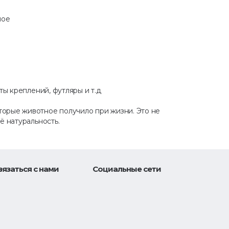
ное
ты креплений, футляры и т.д
орые животное получило при жизни. Это не
ё натуральность.
вязаться с нами
Социальные сети