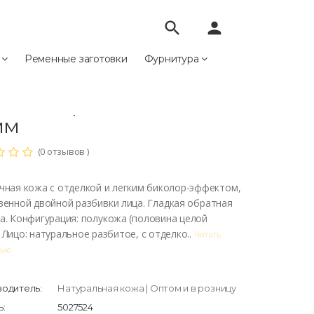
search
person
е
Ременные заготовки
Фурнитура
жа
"Сиамо" Коричневый, 1.2-1.4мм
амо" Коричневый, 1.2-
мм
(0 отзывов )
чная кожа с отделкой и легким биколор-эффектом,
венной двойной разбивки лица. Гладкая обратная
а. Конфигурация: полукожа (половина целой
 Лицо: натуральное разбитое, с отделко..
Читать
тью
одитель:
Натуральная кожа | Оптом и в розницу
:
5027524