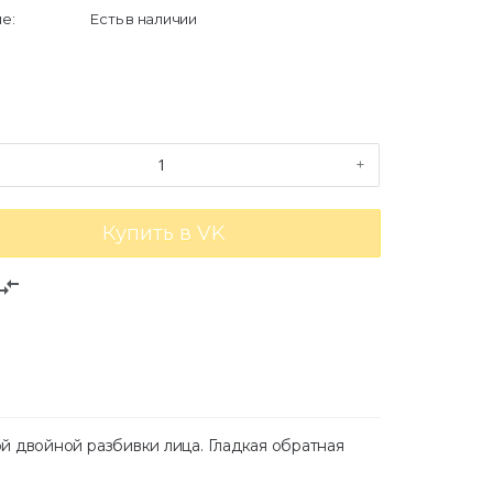
е:
Есть в наличии
+
Купить в VK
mpare_arrows
й двойной разбивки лица. Гладкая обратная