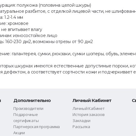
урация: полукожа (половина целой шкуры)
натуральное разбитое, с отделкой лицевой части, не шлифован
: 1.2-1.4 мм
ие: хромовое
: не впитывает влагу
пинам: износостойкое лицо
: 160-230 дм2, возможны отрезы от 90 дм2
ние: галантерея, сумки, рюкзаки, сумки шоперы, обувь, элемен
оторых шкурках имеются естественные допустимые пороки, кот
я дефектом, а соответствует сортности кожи и подчеркивает е
и
Дополнительно
Личный Кабинет
С
Производители
Личный Кабинет
Подарочные
История заказов
сертификаты
Закладки
Партнерская программа
Рассылка
Акции