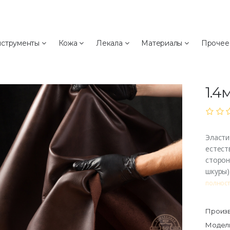
а
струменты
Кожа
Лекала
Материалы
Проче
Ко
"Си
1.4
Эласти
естест
сторон
шкуры)
полнос
Произв
Модель