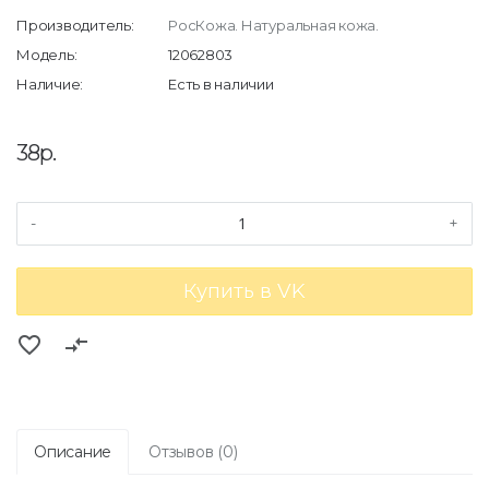
Производитель:
РосКожа. Натуральная кожа.
Модель:
12062803
Наличие:
Есть в наличии
38р.
-
+
Купить в VK
favorite_border
compare_arrows
Описание
Отзывов (0)