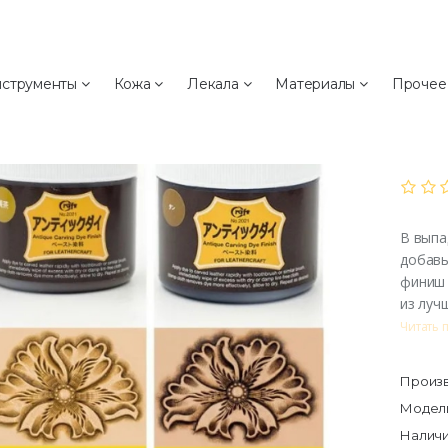
а
струменты
Кожа
Лекала
Материалы
Проче
Ма
Cra
В выпа
добавь
финиш 
из луч
Читать 
Произв
Модель
Наличи