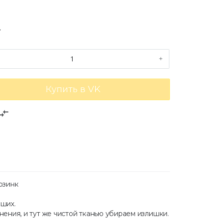
.
+
Купить в VK
mpare_arrows
рзинк
чших.
ения, и тут же чистой тканью убираем излишки.