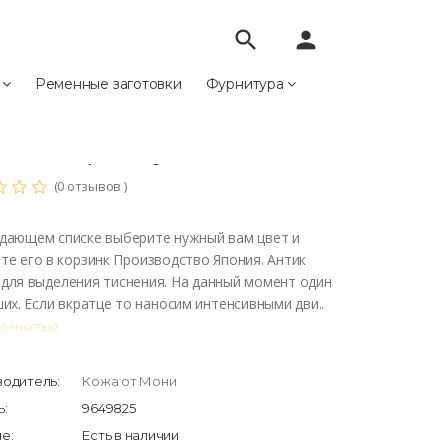
search
person
е
Ременные заготовки
Фурнитура
териалы
Craft Antique Dye 100мл
ft Antique Dye 100мл
(0 отзывов )
дающем списке выберите нужный вам цвет и
те его в корзинк Производство Япония. Антик
для выделения тиснения. На данный момент один
ших. Если вкратце то наносим интенсивными дви..
полностью
одитель:
Кожа от Мони
:
9649825
е:
Есть в наличии