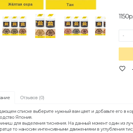
1150р
-
favorite_border
co
ание
Отзывов (0)
дающем списке выберите нужный вам цвет и добавьте его в ко
одство Япония.
финиш для выделения тиснения. На данный момент один из лу
кратце то наносим интенсивными движениями в углубления тисн