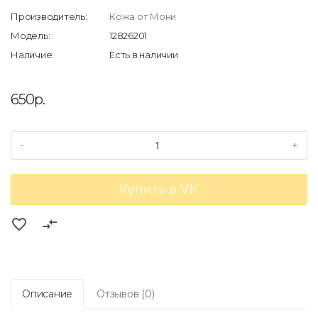
Производитель:
Кожа от Мони
Модель:
12826201
Наличие:
Есть в наличии
650р.
-
+
Купить в VK
favorite_border
compare_arrows
Описание
Отзывов (0)