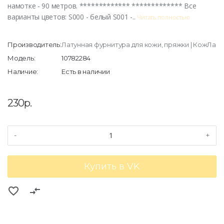
намотке - 90 метров. ************* ************* Все
варианты цветов: S000 - белый S001 -..
Читать полностью
Производитель:
Латунная фурнитура для кожи, пряжки | КожЛавк
Модель:
10782284
Наличие:
Есть в наличии
230р.
-
+
Купить в VK
favorite_border
compare_arrows