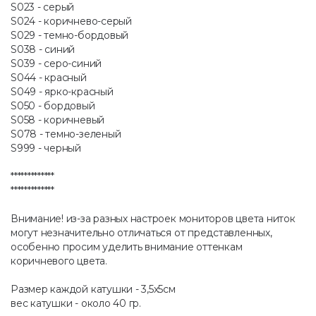
S023 - серый
S024 - коричнево-серый
S029 - темно-бордовый
S038 - синий
S039 - серо-синий
S044 - красный
S049 - ярко-красный
S050 - бордовый
S058 - коричневый
S078 - темно-зеленый
S999 - черный
*************
*************
Внимание! из-за разных настроек мониторов цвета ниток
могут незначительно отличаться от представленных,
особенно просим уделить внимание оттенкам
коричневого цвета.
Размер каждой катушки - 3,5х5см
вес катушки - около 40 гр.